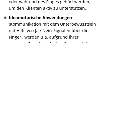
oder während des Fluges gehört werden,
um den Klienten aktiv zu unterstützen.
Ideomotorische Anwendungen
(Kommunikation mit dem Unterbewusstsein
mit Hilfe von Ja / Nein-Signalen über die
Finger), werden u.a. aufgrund ihrer
geringen Zuverlässigkeit in Bezug auf die
Korrektheit ideomotorischer Signale bei der
Behandlung von Flugangst nicht allzu häufig
eingesetzt, können in manchen Situationen
aber bspw. als
Convincer
unterstützend von
Nutzen sein.
Hypnosystemische Anwendungen
wie
bspw. eine Teilpersönlichkeitsarbeit
(Kommunikation mit dem "inneren Kind",
dem "inneren Kritiker" o.ä.) werden bei der
Flugangstbehandlung eher selten
eingesetzt, können aber natürlich Sinn
machen, wenn der Klient bspw. zuvor schon
in einem anderen Kontext gute Erfahrungen